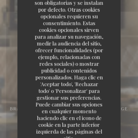
son obligatorias y se instalan
por defecto. Otras cookies
opcionales requieren su
consentimiento. Estas
cookies opcionales sirven
para analizar su navegación,
medir la audiencia del sitio,
ofrecer funcionalidades (por
ejemplo, relacionadas con
redes sociales) o mostrar
publicidad o contenidos
personalizados. Haga clic en
'Aceptar todo', 'Rechazar
todo' o 'Personalizar' para
gestionar sus preferencias.
Puede cambiar sus opciones
BRASSERIE - RESTAURANT
DISNEY VILLAGE
en cualquier momento
77700 CHESSY
haciendo clic en el icono de
cookie en la parte inferior
izquierda de las páginas del