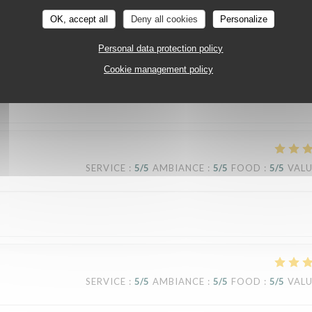
OK, accept all
Deny all cookies
Personalize
Personal data protection policy
SERVICE
:
5
/5
AMBIANCE
:
4
/5
FOOD
:
5
/5
VAL
Cookie management policy
SERVICE
:
5
/5
AMBIANCE
:
5
/5
FOOD
:
5
/5
VAL
SERVICE
:
5
/5
AMBIANCE
:
5
/5
FOOD
:
5
/5
VAL