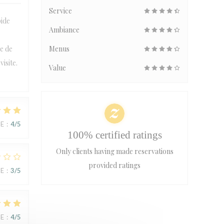
Service
pide
Ambiance
e de
Menus
isite.
Value
UE
:
4
/5
100% certified ratings
Only clients having made reservations
provided ratings
UE
:
3
/5
UE
:
4
/5