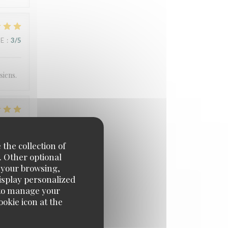
UE
:
3
/5
siens.
UE
:
5
/5
 the collection of
. Other optional
n et
e your browsing,
display personalized
e' to manage your
okie icon at the
UE
:
4
/5