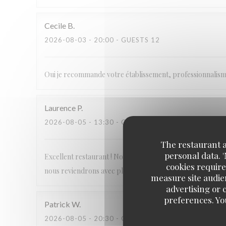
Cecile
B
2026-08-03
- 20:00 - GUESTS 12
Oui je recommande votre établissement, professionnalisme, 
Laurence
P
2026-08-05
- 13:30 - GUESTS 2
The restaurant an
personal data. 
Excellent restaurant ! Nous nous sommes régalés et le se
cookies require
nous reviendrons avec plaisir.
measure site audien
advertising or c
preferences. Yo
Patrick
W
2026-08-05
- 20:30 - GUESTS 3