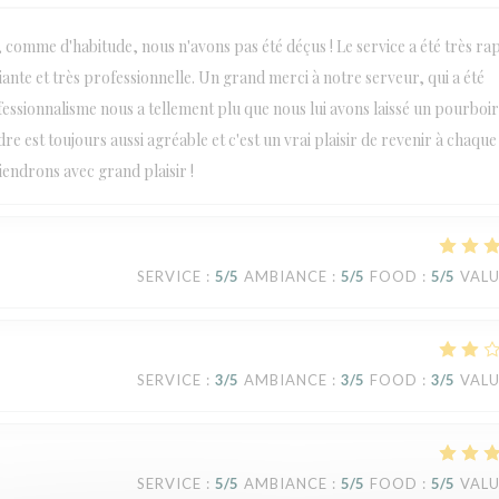
omme d'habitude, nous n'avons pas été déçus ! Le service a été très ra
iante et très professionnelle. Un grand merci à notre serveur, qui a été
essionnalisme nous a tellement plu que nous lui avons laissé un pourboir
e est toujours aussi agréable et c'est un vrai plaisir de revenir à chaque v
endrons avec grand plaisir !
SERVICE
:
5
/5
AMBIANCE
:
5
/5
FOOD
:
5
/5
VAL
SERVICE
:
3
/5
AMBIANCE
:
3
/5
FOOD
:
3
/5
VAL
SERVICE
:
5
/5
AMBIANCE
:
5
/5
FOOD
:
5
/5
VAL