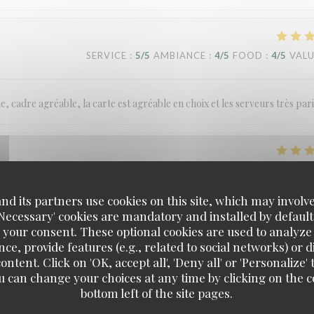
SERVICE
:
5
/5
AMBIANCE
:
4
/5
FOOD
:
4
/5
VAL
cadre agréable, la carte est agréable en choix et les serveurs très pari
SERVICE
:
5
/5
AMBIANCE
:
4
/5
FOOD
:
5
/5
VAL
d its partners use cookies on this site, which may involve
'Necessary' cookies are mandatory and installed by default
rvice est irréprochable. Nous recommandons ce restaurant sans hésitatio
 your consent. These optional cookies are used to analyz
ce, provide features (e.g., related to social networks) or 
ontent. Click on 'OK, accept all', 'Deny all' or 'Personaliz
u can change your choices at any time by clicking on the co
bottom left of the site pages.
SERVICE
:
5
/5
AMBIANCE
:
3
/5
FOOD
:
5
/5
VAL