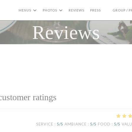
MENUS
PHOTOS
REVIEWS
PRESS
GROUP / P
((OPENS IN A
Reviews
customer ratings
SERVICE
:
5
/5
AMBIANCE
:
5
/5
FOOD
:
5
/5
VAL