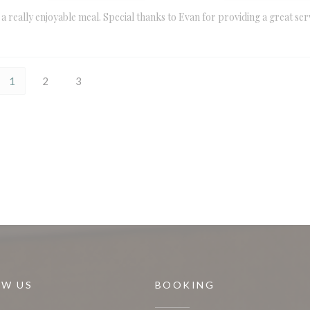
 really enjoyable meal. Special thanks to Evan for providing a great ser
1
2
3
OW US
BOOKING