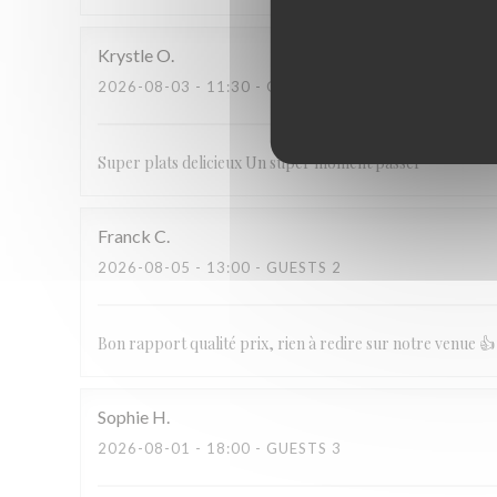
Krystle
O
2026-08-03
- 11:30 - GUESTS 4
Super plats delicieux Un super moment passer
Franck
C
2026-08-05
- 13:00 - GUESTS 2
Bon rapport qualité prix, rien à redire sur notre venue 👍
Sophie
H
2026-08-01
- 18:00 - GUESTS 3