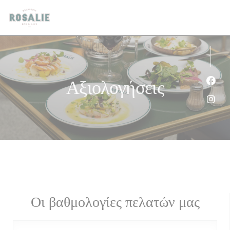
Πίνακας διαχείρισης "Μπισκότων" (Cookies)
Αξιολογήσεις
Face
Inst
Οι βαθμολογίες πελατών μας