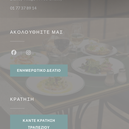
01 77 37 89 14
ΑΚΟΛΟΥΘΉΣΤΕ ΜΑΣ
Facebook ((ανοίγει σε νέο παράθυρο))
Instagram ((ανοίγει σε νέο παράθυρο))
ΕΝΗΜΕΡΩΤΙΚΌ ΔΕΛΤΊΟ
ΚΡΆΤΗΣΗ
ΚΆΝΤΕ ΚΡΆΤΗΣΗ
ΤΡΑΠΕΖΙΟΎ