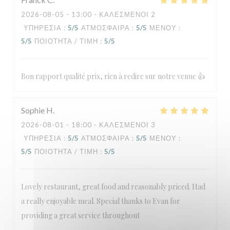
2026-08-05
- 13:00 - ΚΑΛΕΣΜΈΝΟΙ 2
ΥΠΗΡΕΣΊΑ
:
5
/5
ΑΤΜΌΣΦΑΙΡΑ
:
5
/5
ΜΕΝΟΎ
:
5
/5
ΠΟΙΌΤΗΤΑ / ΤΙΜΉ
:
5
/5
Bon rapport qualité prix, rien à redire sur notre venue 👍
Sophie
H
2026-08-01
- 18:00 - ΚΑΛΕΣΜΈΝΟΙ 3
ΥΠΗΡΕΣΊΑ
:
5
/5
ΑΤΜΌΣΦΑΙΡΑ
:
5
/5
ΜΕΝΟΎ
:
5
/5
ΠΟΙΌΤΗΤΑ / ΤΙΜΉ
:
5
/5
Lovely restaurant, great food and reasonably priced. Had
a really enjoyable meal. Special thanks to Evan for
providing a great service throughout