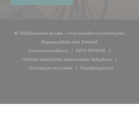
© 2026 Brasserie Rosalie — Η ιστοσελίδα του εστιατορίου
((ανοίγει σε νέο παρά
δημιουργήθηκε από
Zenchef
Αποποίηση ευθύνης
ΌΡΟΙ ΧΡΉΣΗΣ
((ανοίγει σε νέο παράθυρο))
((ανοίγει σε νέο παράθυ
Πολιτική προστασίας προσωπικών δεδομένων
((ανοίγει σε νέο παράθυρο))
Πολιτική για τα cookies
Προσβασιμότητα
((ανοίγει σε νέο παράθυρο))
((ανοίγει σε νέο παρά