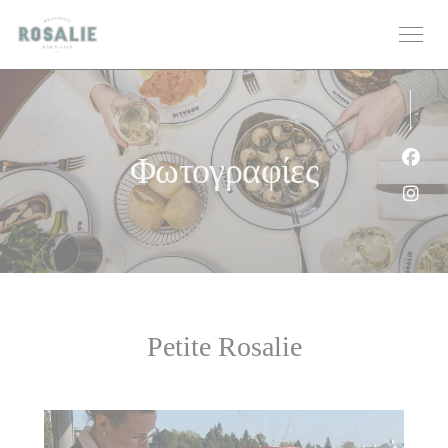
Πίνακας διαχείρισης "Μπισκότων" (Cookies)
Φωτογραφίες
Face
Inst
Petite Rosalie