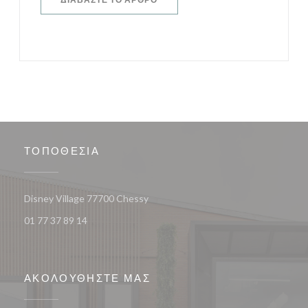
ΤΟΠΟΘΕΣΊΑ
((ανοίγει σε νέο παράθυρο))
Disney Village 77700 Chessy
01 77 37 89 14
ΑΚΟΛΟΥΘΉΣΤΕ ΜΑΣ