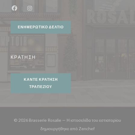
Facebook ((ανοίγει σε νέο παράθυρο))
Instagram ((ανοίγει σε νέο παράθυρο))
ΕΝΗΜΕΡΩΤΙΚΌ ΔΕΛΤΊΟ
ΚΡΆΤΗΣΗ
ΚΆΝΤΕ ΚΡΆΤΗΣΗ
ΤΡΑΠΕΖΙΟΎ
© 2026 Brasserie Rosalie — Η ιστοσελίδα του εστιατορίου
((ανοίγει σε νέο παρά
δημιουργήθηκε από
Zenchef