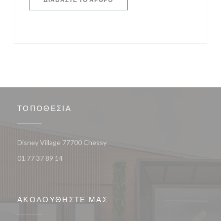
ΤΟΠΟΘΕΣΊΑ
((ανοίγει σε νέο παράθυρο))
Disney Village 77700 Chessy
01 77 37 89 14
ΑΚΟΛΟΥΘΉΣΤΕ ΜΑΣ