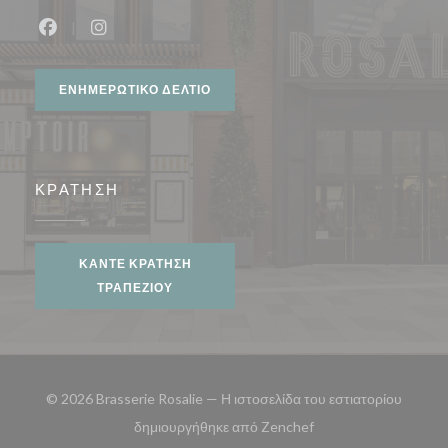
Facebook ((ανοίγει σε νέο παράθυρο))
Instagram ((ανοίγει σε νέο παράθυρο))
ΕΝΗΜΕΡΩΤΙΚΌ ΔΕΛΤΊΟ
ΚΡΆΤΗΣΗ
ΚΆΝΤΕ ΚΡΆΤΗΣΗ
ΤΡΑΠΕΖΙΟΎ
© 2026 Brasserie Rosalie — Η ιστοσελίδα του εστιατορίου
((ανοίγει σε νέο παρά
δημιουργήθηκε από
Zenchef