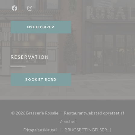
Facebook ((åbner i et nyt vindue))
Instagram ((åbner i et nyt vindue))
NYHEDSBREV
RESERVATION
BOOK ET BORD
© 2026 Brasserie Rosalie — Restaurantwebsted oprettet af
((åbner i et nyt vindue))
Zenchef
Fritagelsesklausul
BRUGSBETINGELSER
((åbner i et nyt vindue))
((åbner i et nyt vindue))