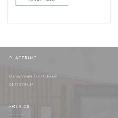
PLACERING
((åbner i et nyt vindue))
Disney Village 77700 Chessy
01 77 37 89 14
FØLG OS