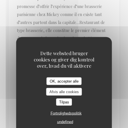
promesse d’offrir l’expérience d’une brasserie
parisienne chez Mickey comme il en existe tant
d’autres partout dans la capitale…Restaurant de
type brasserie, elle constitue le premier élément
d'envergure de la profonde refonte de Disney
Village désormais engagée. Il remplace ainsi le Café
Dette websted bruger
Mickey, restaurant qui avait lui-même pris la place
cookies og giver dig kontrol
du Los Angeles Bar & Grill en 2002.
over, hvad du vil aktivere
Gérée par le Groupe Bertrand (gestionnaire de
OK, accepter alle
grandes brasseries parisiennes comme Brasserie
Afvis alle cookies
Lipp ou La Coupole) et disposant de plus de 500
places, la Brasserie Rosalie propose une cuisine
Tilpas
française traditionnelle et de grandes terrasses
Fortrolighedspolitik
avec vue sur le Lake Disney.
undefined