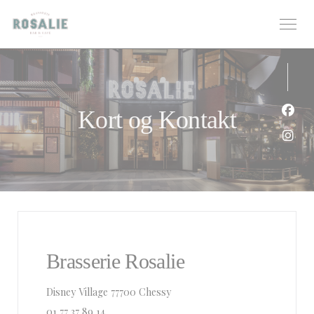
CCookie-styringspanel
Kort og Kontakt
Faceb
Insta
Brasserie Rosalie
((åbner i et nyt vindue))
Disney Village 77700 Chessy
01 77 37 89 14