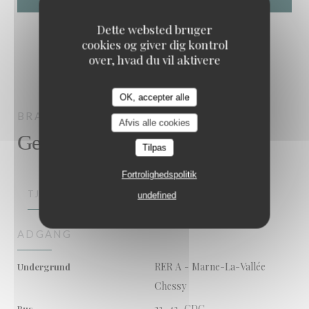
Dette websted bruger
cookies og giver dig kontrol
over, hvad du vil aktivere
OK, accepter alle
BRASSERIE ROSALIE
CHESSY
Afvis alle cookies
Generel information
Tilpas
Fortrolighedspolitik
TJENESTER
undefined
ADGANG
RER A - Marne-La-Vallée
Undergrund
Chessy
23, 43, CDG
Bus