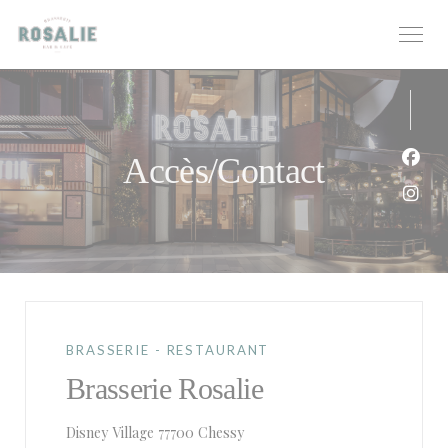
Personnalisation de vos choix en matière de cookies
Accès/Contact
Face
Inst
BRASSERIE - RESTAURANT
Brasserie Rosalie
((ouvre une nouvelle fenêtre))
Disney Village 77700 Chessy