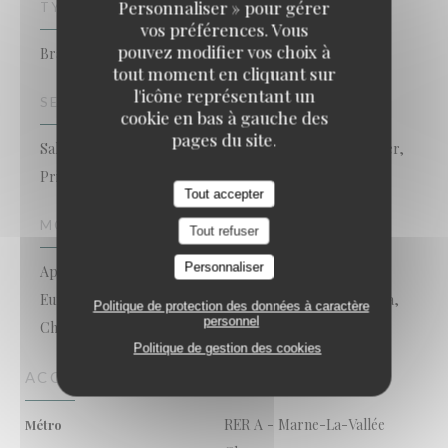
Personnaliser » pour gérer
TYPE DE RESTAURANT
vos préférences. Vous
pouvez modifier vos choix à
Brasserie - Restaurant
tout moment en cliquant sur
l'icône représentant un
SERVICES
cookie en bas à gauche des
pages du site.
Salle climatisée, Séminaires, Groupes, Vente à emporter,
Privatisation, Terrasse, Accès Wifi
Tout accepter
MOYENS DE PAIEMENT
Tout refuser
Personnaliser
Apple Pay, Paiement Sans Contact,
Eurocard/Mastercard, Titres restaurant, Espèces, Visa,
Politique de protection des données à caractère
personnel
Chèques Vacances, American Express, Carte Bleue
Politique de gestion des cookies
ACCÈS
RER A - Marne-La-Vallée
Métro