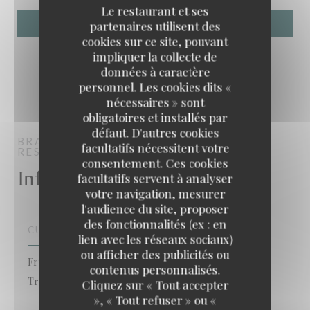
Le restaurant et ses
partenaires utilisent des
cookies sur ce site, pouvant
impliquer la collecte de
données à caractère
personnel. Les cookies dits «
nécessaires » sont
obligatoires et installés par
défaut. D'autres cookies
BRASSERIE ROSALIE
BRASSERIE -
facultatifs nécessitent votre
RESTAURANT
CHESSY
consentement. Ces cookies
Infos pratiques
facultatifs servent à analyser
votre navigation, mesurer
l'audience du site, proposer
des fonctionnalités (ex : en
CUISINE
lien avec les réseaux sociaux)
ou afficher des publicités ou
Fruits de mer, Cuisine Française Moderne, Française
contenus personnalisés.
Traditionnelle, Cuisine Traditionnelle
Cliquez sur « Tout accepter
», « Tout refuser » ou «